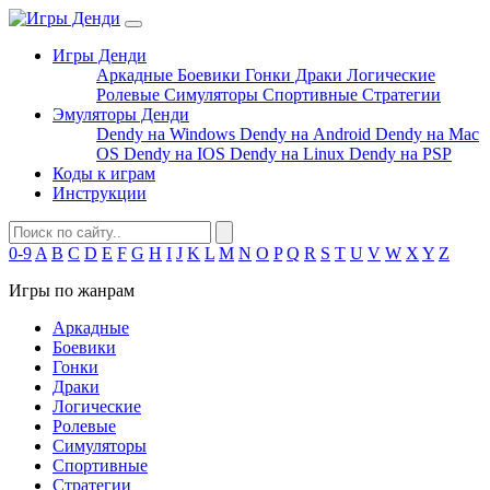
Игры Денди
Аркадные
Боевики
Гонки
Драки
Логические
Ролевые
Симуляторы
Спортивные
Стратегии
Эмуляторы Денди
Dendy на Windows
Dendy на Android
Dendy на Mac
OS
Dendy на IOS
Dendy на Linux
Dendy на PSP
Коды к играм
Инструкции
0-9
A
B
C
D
E
F
G
H
I
J
K
L
M
N
O
P
Q
R
S
T
U
V
W
X
Y
Z
Игры по жанрам
Аркадные
Боевики
Гонки
Драки
Логические
Ролевые
Симуляторы
Спортивные
Стратегии