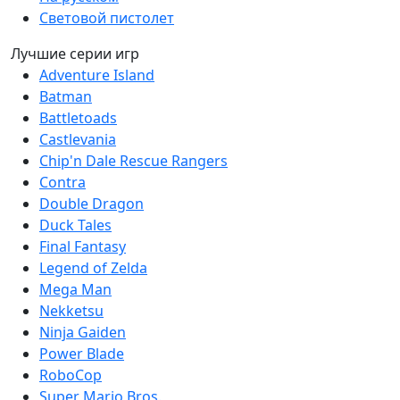
Световой пистолет
Лучшие серии игр
Adventure Island
Batman
Battletoads
Castlevania
Chip'n Dale Rescue Rangers
Contra
Double Dragon
Duck Tales
Final Fantasy
Legend of Zelda
Mega Man
Nekketsu
Ninja Gaiden
Power Blade
RoboCop
Super Mario Bros.