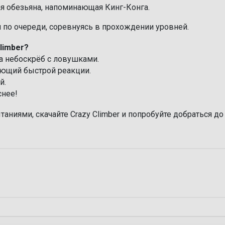
я обезьяна, напоминающая Кинг-Конга.
 по очереди, соревнуясь в прохождении уровней.
limber?
а небоскрёб с ловушками.
ующий быстрой реакции.
й.
снее!
аниями, скачайте Crazy Climber и попробуйте добраться до