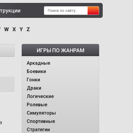
трукции
V
W
X
Y
Z
ИГРЫ ПО ЖАНРАМ
Аркадные
Боевики
Гонки
Драки
Логические
Ролевые
Симуляторы
Спортивные
з
Стратегии