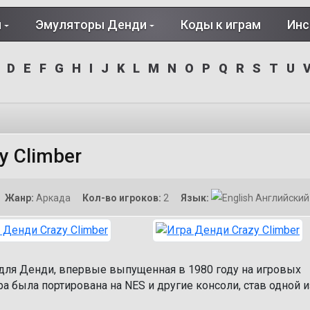
и
Эмуляторы Денди
Коды к играм
Инс
D
E
F
G
H
I
J
K
L
M
N
O
P
Q
R
S
T
U
y Climber
Жанр:
Аркада
Кол-во игроков:
2
Язык:
Английский
а для Денди, впервые выпущенная в 1980 году на игровых
ра была портирована на NES и другие консоли, став одной и