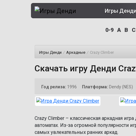
Игры Денд
0-9
A
B
C
Игры Денди
/
Аркадные
/
Crazy Climber
Скачать игру Денди Craz
Год релиза:
1996
Платформа:
Dendy (NES)
Crazy Climber – классическая аркадная игр
автоматах. Из-за огромной популярности иг
самых увлекательных ранних аркад.