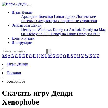
Игры Денди
Аркадные
Боевики
Гонки
Драки
Логические
Ролевые
Симуляторы
Спортивные
Стратегии
Эмуляторы Денди
Dendy на Windows
Dendy на Android
Dendy на Mac
OS
Dendy на IOS
Dendy на Linux
Dendy на PSP
Коды к играм
Инструкции
0-9
A
B
C
D
E
F
G
H
I
J
K
L
M
N
O
P
Q
R
S
T
U
V
W
X
Y
Z
Игры Денди
/
Боевики
/
Xenophobe
Скачать игру Денди
Xenophobe