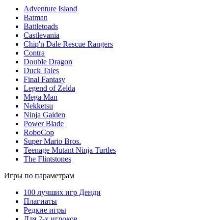
Adventure Island
Batman
Battletoads
Castlevania
Chip'n Dale Rescue Rangers
Contra
Double Dragon
Duck Tales
Final Fantasy
Legend of Zelda
Mega Man
Nekketsu
Ninja Gaiden
Power Blade
RoboCop
Super Mario Bros.
Teenage Mutant Ninja Turtles
The Flintstones
Игры по параметрам
100 лучших игр Денди
Плагиаты
Редкие игры
Для 2-х игроков