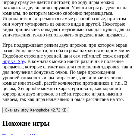
игроку сразу же даётся пистолет, по ходу игры можно
находить и другие виды оружия. Уровни игры разделены на
комнаты, по которым можно свободно перемещаться.
Инопланетяне встречаются самые разнообразные, при этом
они могут мутировать из одного вида в другой. Некоторые
виды пришельцев обладают неуязвимостью для пуль и для их
уничтожения нужно использовать определенные предметы.
Игра поддерживает режим двух игроков, при котором экран
разделён на две части, но оба игрока находятся в одном мире.
Подобное строение уровней, да и сам геймплей схож с игрой
Spy vs. Spy
. В комнатах можно найти различные полезные
предметы, которые служат как для пополнения здоровья, так и
для получения бонусных очков. По мере прохождения
уровней сложность игры возрастает, увеличивается число
комнат или этажей, растёт количество противников и т.п.. В
целом, Xenophobe можно охарактеризовать, как хороший
хоррор для двух игроков, в неё интереснее играть именно
вдвоём, так как игра изначально и была рассчитана на это.
Скачать игру
Xenophobe
42.72 КБ
Похожие игры