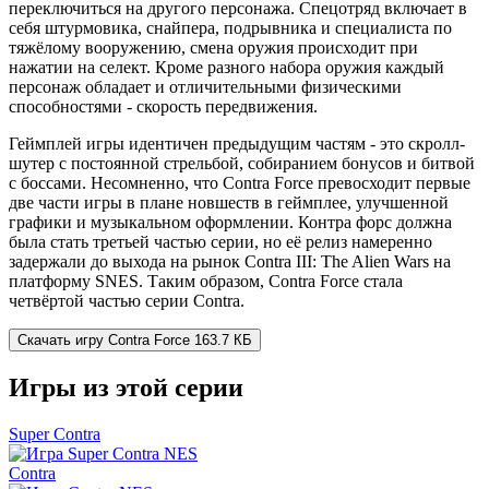
переключиться на другого персонажа. Спецотряд включает в
себя штурмовика, снайпера, подрывника и специалиста по
тяжёлому вооружению, смена оружия происходит при
нажатии на селект. Кроме разного набора оружия каждый
персонаж обладает и отличительными физическими
способностями - скорость передвижения.
Геймплей игры идентичен предыдущим частям - это скролл-
шутер с постоянной стрельбой, собиранием бонусов и битвой
с боссами. Несомненно, что Contra Force превосходит первые
две части игры в плане новшеств в геймплее, улучшенной
графики и музыкальном оформлении. Контра форс должна
была стать третьей частью серии, но её релиз намеренно
задержали до выхода на рынок Contra III: The Alien Wars на
платформу SNES. Таким образом, Contra Force стала
четвёртой частью серии Contra.
Скачать игру
Contra Force
163.7 КБ
Игры из этой серии
Super Contra
Contra