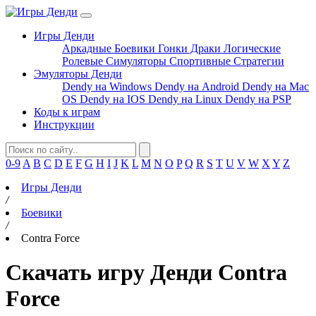
Игры Денди
Аркадные
Боевики
Гонки
Драки
Логические
Ролевые
Симуляторы
Спортивные
Стратегии
Эмуляторы Денди
Dendy на Windows
Dendy на Android
Dendy на Mac
OS
Dendy на IOS
Dendy на Linux
Dendy на PSP
Коды к играм
Инструкции
0-9
A
B
C
D
E
F
G
H
I
J
K
L
M
N
O
P
Q
R
S
T
U
V
W
X
Y
Z
Игры Денди
/
Боевики
/
Contra Force
Скачать игру Денди Contra
Force