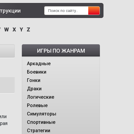
трукции
V
W
X
Y
Z
ИГРЫ ПО ЖАНРАМ
Аркадные
Боевики
Гонки
Драки
Логические
Ролевые
Симуляторы
или
Спортивные
орая
Стратегии