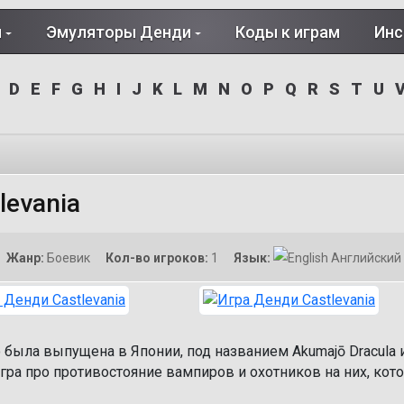
и
Эмуляторы Денди
Коды к играм
Инс
D
E
F
G
H
I
J
K
L
M
N
O
P
Q
R
S
T
U
levania
Жанр:
Боевик
Кол-во игроков:
1
Язык:
Английский
о была выпущена в Японии, под названием Akumajō Dracula 
гра про противостояние вампиров и охотников на них, кот