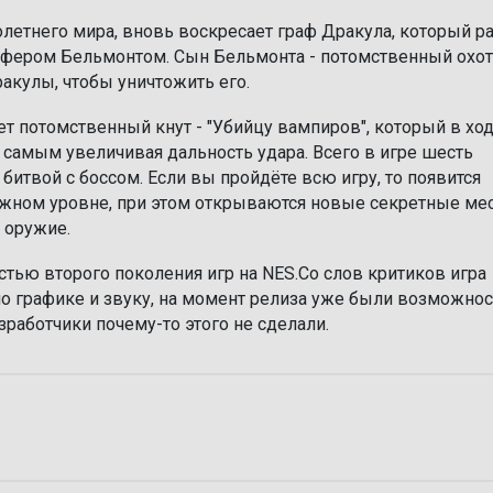
олетнего мира, вновь воскресает граф Дракула, который р
фером Бельмонтом. Сын Бельмонта - потомственный охот
акулы, чтобы уничтожить его.
ет потомственный кнут - "Убийцу вампиров", который в хо
 самым увеличивая дальность удара. Всего в игре шесть
битвой с боссом. Если вы пройдёте всю игру, то появится
ожном уровне, при этом открываются новые секретные мес
 оружие.
частью второго поколения игр на NES.Со слов критиков игра
по графике и звуку, на момент релиза уже были возможнос
азработчики почему-то этого не сделали.