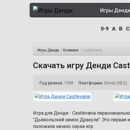
Игры Денд
0-9
A
B
C
Игры Денди
/
Боевики
/
Castlevania
Скачать игру Денди Cast
Год релиза:
1988
Платформа:
Dendy (NES)
Игра для Денди - Castlevania первоначальн
"Дьявольский замок Дракула". Это первая и
положила начало серии игр.