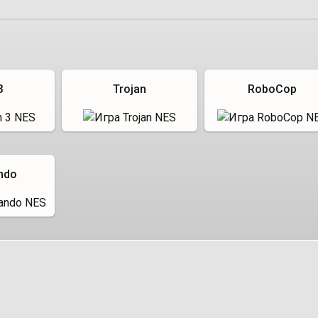
3
Trojan
RoboCop
ndo