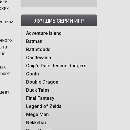
ики.
ских
ЛУЧШИЕ СЕРИИ ИГР
венным
Adventure Island
анного
Batman
ыта
Battletoads
 не
Castlevania
Chip'n Dale Rescue Rangers
ных
может
Contra
Double Dragon
Duck Tales
меет
Final Fantasy
Legend of Zelda
Mega Man
Nekketsu