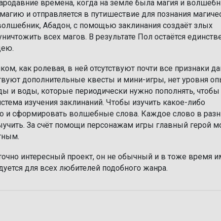
тародавние времена, когда на земле была магия и волшебн
 магию и отправляется в путишествие для познания магиче
 волшебник, Абадон, с помощью заклинания создаёт злых
ничтожить всех магов. В результате Пол остаётся единст
дею.
ком, как ролевая, в ней отсутствуют почти все признаки д
ствуют дополнительные квесты и мини-игры, нет уровня оп
ды и воды, которые периодически нужно пополнять, чтобы
система изучения заклинаний. Чтобы изучить какое-либо
о и сформировать волшебные слова. Каждое слово в раз
ыучить. За счёт помощи персонажам игры главный герой 
тным.
точно интересный проект, он не обычный и в тоже время и
уется для всех любителей подобного жанра.