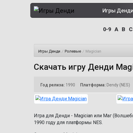
Игры Денд
0-9
A
B
C
Игры Денди
/
Ролевые
/
Magician
Скачать игру Денди Magi
Год релиза:
1990
Платформа:
Dendy (NES)
Игра для Денди - Magician или Маг (Волшеб
1990 году для платформы NES.