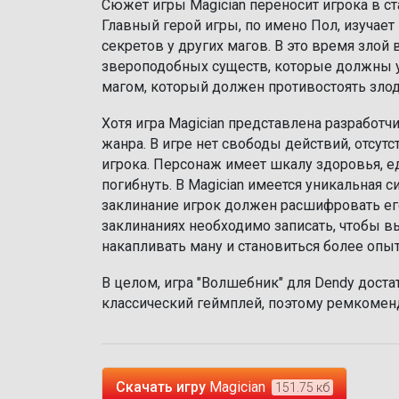
Сюжет игры Magician переносит игрока в с
Главный герой игры, по имено Пол, изучает
секретов у других магов. В это время злой
звероподобных существ, которые должны у
магом, который должен противостоять зло
Хотя игра Magician представлена разработчи
жанра. В игре нет свободы действий, отсут
игрока. Персонаж имеет шкалу здоровья, е
погибнуть. В Magician имеется уникальная 
заклинание игрок должен расшифровать ег
заклинаниях необходимо записать, чтобы в
накапливать ману и становиться более опы
В целом, игра "Волшебник" для Dendy доста
классический геймплей, поэтому ремкоменд
Скачать игру
Magician
151.75 кб