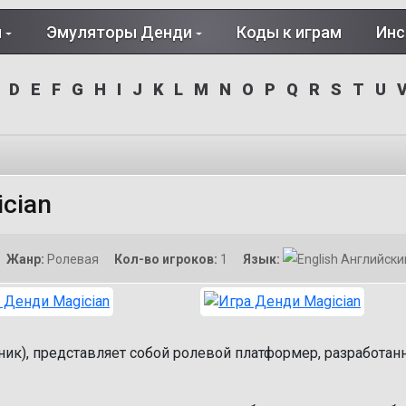
и
Эмуляторы Денди
Коды к играм
Инс
D
E
F
G
H
I
J
K
L
M
N
O
P
Q
R
S
T
U
cian
Жанр:
Ролевая
Кол-во игроков:
1
Язык:
Английски
ник), представляет собой ролевой платформер, разработан