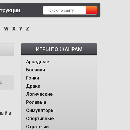
трукции
V
W
X
Y
Z
ИГРЫ ПО ЖАНРАМ
Аркадные
Боевики
Гонки
й
Драки
Логические
Ролевые
Симуляторы
ный в
Спортивные
Стратегии