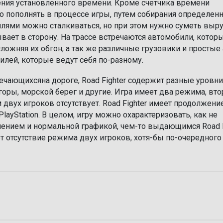
ения установленного времени. Кроме счетчика времени
но пополнять в процессе игры, путем собирания определен
илями можно сталкиваться, но при этом нужно суметь выру
ывает в сторону. На трассе встречаются автомобили, котор
ложняя их обгон, а так же различные грузовики и простые 
билей, которые ведут себя по-разному.
чающихсяна дороге, Road Fighter содержит разные уровни
горы, морской берег и другие. Игра имеет два режима, вто
вух игроков отсутствует. Road Fighter имеет продолжение
PlayStation. В целом, игру можно охарактеризовать, как не
лением и нормальной графикой, чем-то выдающимся Road F
т отсутствие режима двух игроков, хотя-бы по-очередного