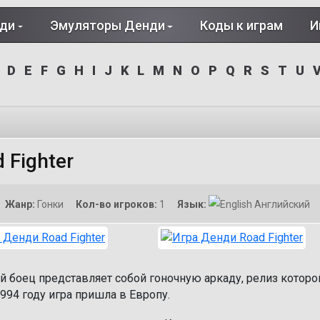
нди
Эмуляторы Денди
Коды к играм
И
D
E
F
G
H
I
J
K
L
M
N
O
P
Q
R
S
T
U
 Fighter
Жанр:
Гонки
Кол-во игроков:
1
Язык:
Английский
й боец представляет собой гоночную аркаду, релиз которо
1994 году игра пришла в Европу.