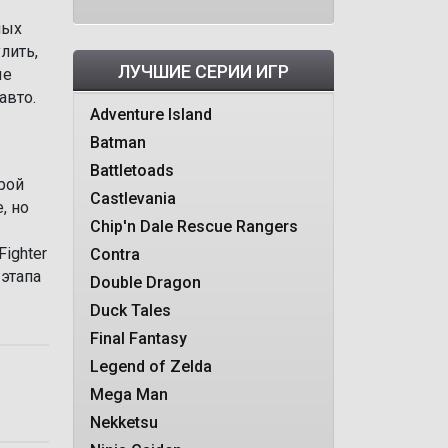
ных
лить,
ЛУЧШИЕ СЕРИИ ИГР
ые
авто.
Adventure Island
Batman
Battletoads
рой
Castlevania
, но
Chip'n Dale Rescue Rangers
ighter
Contra
 этапа
Double Dragon
Duck Tales
Final Fantasy
Legend of Zelda
Mega Man
Nekketsu