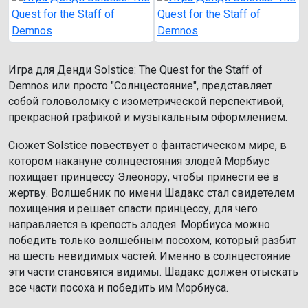
Игра для Денди Solstice: The Quest for the Staff of
Demnos или просто "Солнцестояние", представляет
собой головоломку с изометрической перспективой,
прекрасной графикой и музыкальным оформлением.
Сюжет Solstice повествует о фантастическом мире, в
котором накануне солнцестояния злодей Морбиус
похищает принцессу Элеонору, чтобы принести её в
жертву. Волшебник по имени Шадакс стал свидетелем
похищения и решает спасти принцессу, для чего
направляется в крепость злодея. Морбиуса можно
победить только волшебным посохом, который разбит
на шесть невидимых частей. Именно в солнцестояние
эти части становятся видимы. Шадакс должен отыскать
все части посоха и победить им Морбиуса.