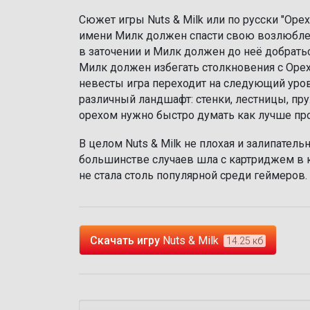
Сюжет игры Nuts & Milk или по русски "Оре
имени Милк должен спасти свою возлюблен
в заточении и Милк должен до неё добратьс
Милк должен избегать столкновения с Орех
невесты игра переходит на следующий уров
различный ландшафт: стенки, лестницы, пру
орехом нужно быстро думать как лучше про
В целом Nuts & Milk не плохая и залипатель
большинстве случаев шла с картриджем в ко
не стала столь популярной среди геймеров.
Скачать игру
Nuts & Milk
14.25 кб