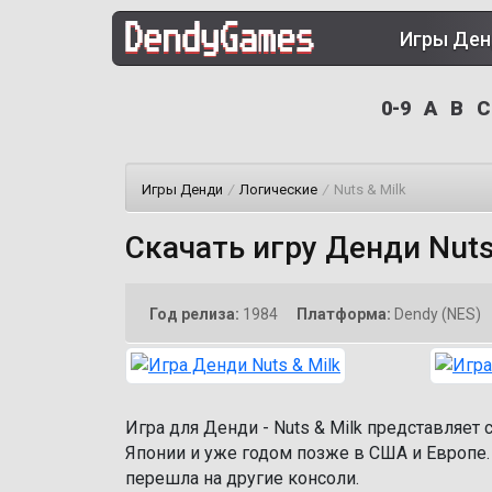
Игры Де
0-9
A
B
C
Игры Денди
/
Логические
/
Nuts & Milk
Скачать игру Денди Nuts
Год релиза:
1984
Платформа:
Dendy (NES)
Игра для Денди - Nuts & Milk представляет
Японии и уже годом позже в США и Европе.
перешла на другие консоли.