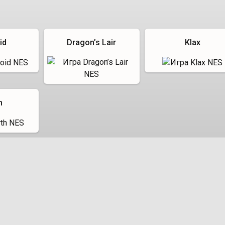
id
Dragon’s Lair
Klax
h