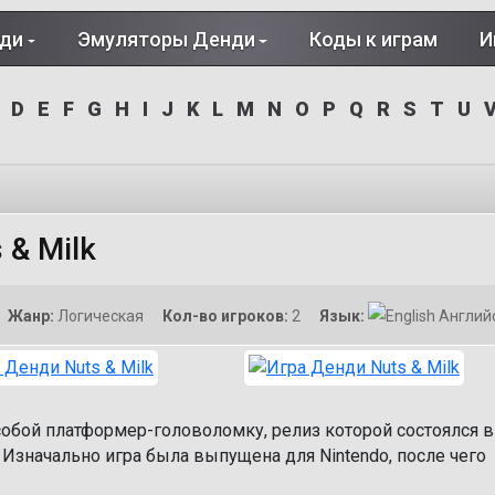
нди
Эмуляторы Денди
Коды к играм
И
D
E
F
G
H
I
J
K
L
M
N
O
P
Q
R
S
T
U
 & Milk
Жанр:
Логическая
Кол-во игроков:
2
Язык:
Англий
 собой платформер-головоломку, релиз которой состоялся в
 Изначально игра была выпущена для Nintendo, после чего