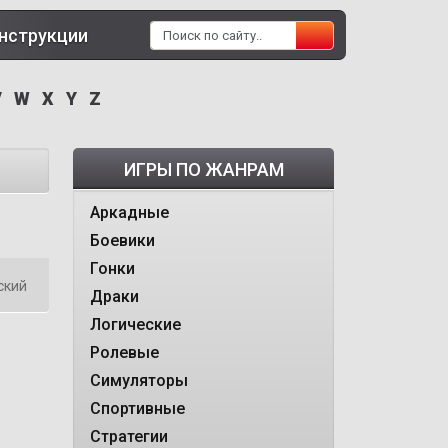
нструкции
V
W
X
Y
Z
ИГРЫ ПО ЖАНРАМ
Аркадные
Боевики
Гонки
ский
Драки
Логические
Ролевые
Симуляторы
Спортивные
Стратегии