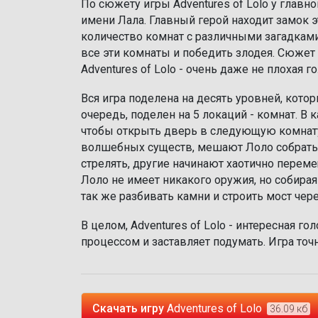
По сюжету игры Adventures of Lolo у главн
имени Лала. Главный герой находит замок э
количество комнат с различными загадкам
все эти комнаты и победить злодея. Сюжет 
Adventures of Lolo - очень даже не плохая г
Вся игра поделена на десять уровней, кот
очередь, поделен на 5 локаций - комнат. В
чтобы открыть дверь в следующую комнату
волшебных существ, мешают Лоло собрать в
стрелять, другие начинают хаотично перемещ
Лоло не имеет никакого оружия, но собирая
так же разбивать камни и строить мост чере
В целом, Adventures of Lolo - интересная г
процессом и заставляет подумать. Игра то
Скачать игру
Adventures of Lolo
36.09 кб