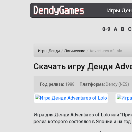
Игры Де
0-9
A
B
C
Игры Денди
/
Логические
/
Adventures of Lolo
Скачать игру Денди Adve
Год релиза:
1988
Платформа:
Dendy (NES)
Игра для Денди Adventures of Lolo или "Пр
релиз которого состоялся в Японии и на год