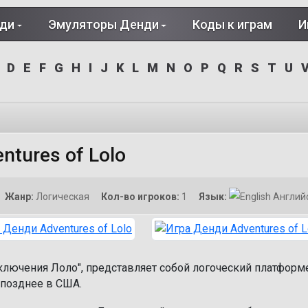
нди
Эмуляторы Денди
Коды к играм
И
D
E
F
G
H
I
J
K
L
M
N
O
P
Q
R
S
T
U
ntures of Lolo
Жанр:
Логическая
Кол-во игроков:
1
Язык:
Англий
иключения Лоло", представляет собой логоческий платформ
 позднее в США.