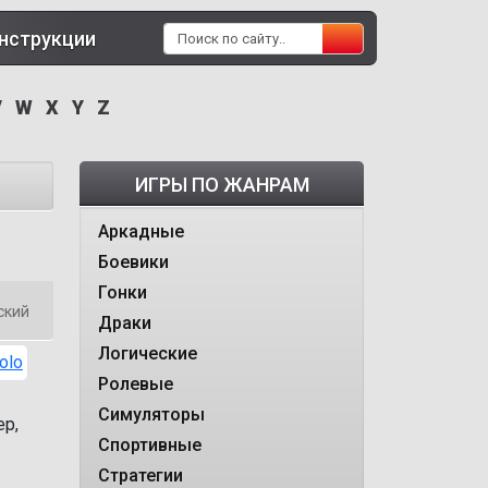
нструкции
V
W
X
Y
Z
ИГРЫ ПО ЖАНРАМ
Аркадные
Боевики
Гонки
ский
Драки
Логические
Ролевые
Симуляторы
ер,
Спортивные
Стратегии