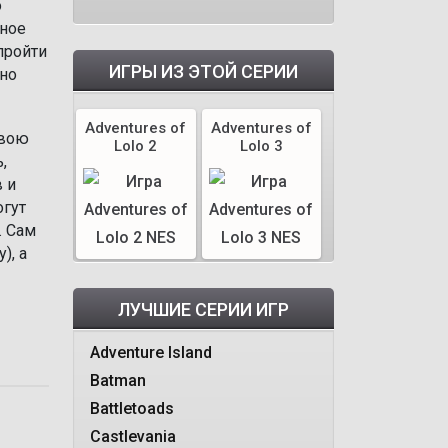
о
мное
пройти
ИГРЫ ИЗ ЭТОЙ СЕРИИ
 но
Adventures of
Adventures of
свою
Lolo 2
Lolo 3
,
 и
огут
. Сам
), а
ЛУЧШИЕ СЕРИИ ИГР
Adventure Island
Batman
Battletoads
Castlevania