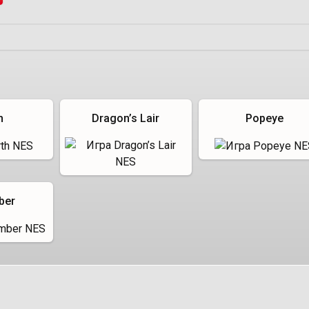
h
Dragon’s Lair
Popeye
ber