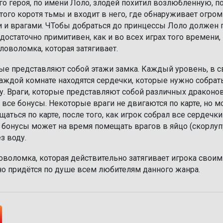
ого героя, по имени Лоло, злодей похитил возлюбленную, п
того коротя тьмы и входит в него, где обнаруживает огро
и и врагами. ЧТобы добраться до принцессы Лоло должен 
достаточно примитивен, как и во всех играх того времени,
оловоломка, которая затягивает.
орые представляют собой этажи замка. Каждый уровень, в 
 каждой комнате находятся сердечки, которые нужно собрать
. Враги, которые представляют собой различных драконов
се бонусы. Некоторые враги не двигаются по карте, но м
аться по карте, после того, как игрок собрал все сердечки
 бонусы может на время помещать врагов в яйцо (скорлупу
з воду.
оловоломка, которая действительно затягивает игрока своим
чно придётся по душе всем любителям данного жанра.