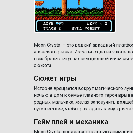
Moon Crystal – это редкий аркадный платф
японского рынка. Из-за выхода на закате п
приобрела статус коллекционной из-за сво
сюжета.
Сюжет игры
История вращается вокруг магического лу
ночью в дом к семье главного героя врыв
родных мальчика, желая заполучить волшеб
путешествие, чтобы разгадать тайну криста
Геймплей и механика
Moon Crystal предлагает плавную анимаци