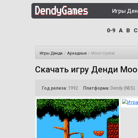
Игры Де
0-9
A
B
C
Игры Денди
/
Аркадные
/
Moon Crystal
Скачать игру Денди Moon
Год релиза:
1992
Платформа:
Dendy (NES)