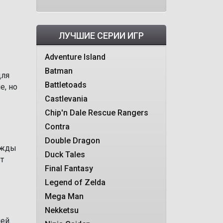
ЛУЧШИЕ СЕРИИ ИГР
Adventure Island
Batman
для
Battletoads
е, но
Castlevania
Chip'n Dale Rescue Rangers
Contra
Double Dragon
ажды
Duck Tales
т
Final Fantasy
Legend of Zelda
Mega Man
Nekketsu
ей.