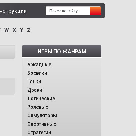
нструкции
V
W
X
Y
Z
ИГРЫ ПО ЖАНРАМ
Аркадные
Боевики
Гонки
Драки
Логические
Ролевые
Симуляторы
Спортивные
Стратегии