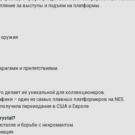
епляние за выступы и подъём на платформы.
 оружия.
врагами и препятствиями.
то делает её уникальной для коллекционеров.
афики – один из самых плавных платформеров на NES.
е получила переиздания в США и Европе.
ystal?
талле и борьбе с некромантом.
мация.