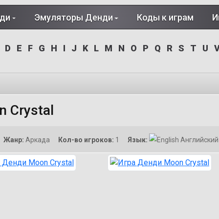
нди
Эмуляторы Денди
Коды к играм
И
D
E
F
G
H
I
J
K
L
M
N
O
P
Q
R
S
T
U
 Crystal
Жанр:
Аркада
Кол-во игроков:
1
Язык:
Английский