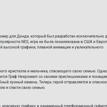
ормер для Денди, который был разработан исключительно 
опулярности NES, игра не была локализована в США и Европ
ей высокой графики, плавной анимации и увлекательного
нного кристалла и мальчика, спасающего свою семью. Одн
ается Граф Некромант со своими приспешниками и похищае
ный лунный камень. Теперь герой отправляется в опасное
лла и спасти свою семью.
ю, красивую графику и динамичный платформенный геймпл