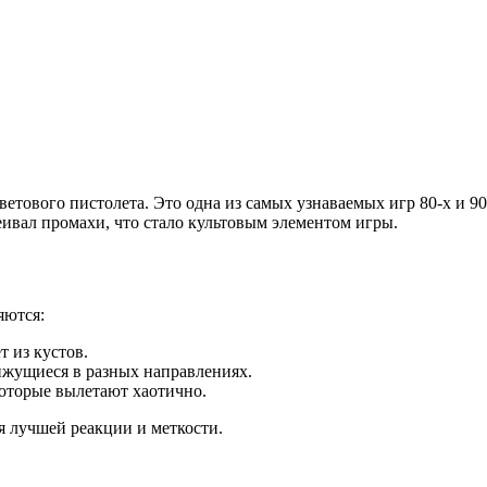
светового пистолета. Это одна из самых узнаваемых игр 80-х и 9
еивал промахи, что стало культовым элементом игры.
яются:
т из кустов.
вижущиеся в разных направлениях.
которые вылетают хаотично.
я лучшей реакции и меткости.