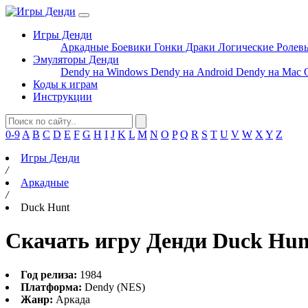
Игры Денди
Аркадные
Боевики
Гонки
Драки
Логические
Ролев
Эмуляторы Денди
Dendy на Windows
Dendy на Android
Dendy на Mac 
Коды к играм
Инструкции
0-9
A
B
C
D
E
F
G
H
I
J
K
L
M
N
O
P
Q
R
S
T
U
V
W
X
Y
Z
Игры Денди
/
Аркадные
/
Duck Hunt
Скачать игру Денди Duck Hun
Год релиза:
1984
Платформа:
Dendy (NES)
Жанр:
Аркада