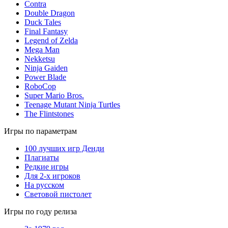
Contra
Double Dragon
Duck Tales
Final Fantasy
Legend of Zelda
Mega Man
Nekketsu
Ninja Gaiden
Power Blade
RoboCop
Super Mario Bros.
Teenage Mutant Ninja Turtles
The Flintstones
Игры по параметрам
100 лучших игр Денди
Плагиаты
Редкие игры
Для 2-х игроков
На русском
Световой пистолет
Игры по году релиза