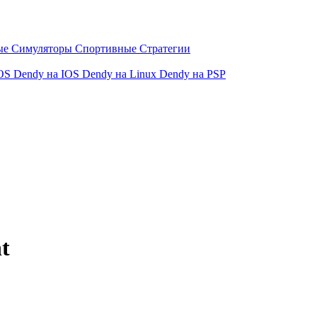
ые
Симуляторы
Спортивные
Стратегии
OS
Dendy на IOS
Dendy на Linux
Dendy на PSP
t