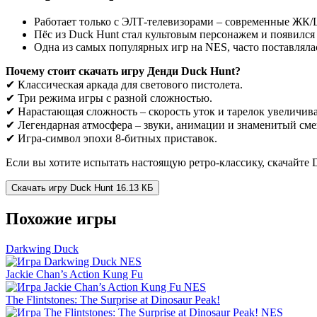
Работает только с ЭЛТ-телевизорами – современные ЖК/
Пёс из Duck Hunt стал культовым персонажем и появился в
Одна из самых популярных игр на NES, часто поставлялас
Почему стоит скачать игру Денди Duck Hunt?
✔ Классическая аркада для светового пистолета.
✔ Три режима игры с разной сложностью.
✔ Нарастающая сложность – скорость уток и тарелок увеличива
✔ Легендарная атмосфера – звуки, анимации и знаменитый см
✔ Игра-символ эпохи 8-битных приставок.
Если вы хотите испытать настоящую ретро-классику, скачайте D
Скачать игру
Duck Hunt
16.13 КБ
Похожие игры
Darkwing Duck
Jackie Chan’s Action Kung Fu
The Flintstones: The Surprise at Dinosaur Peak!